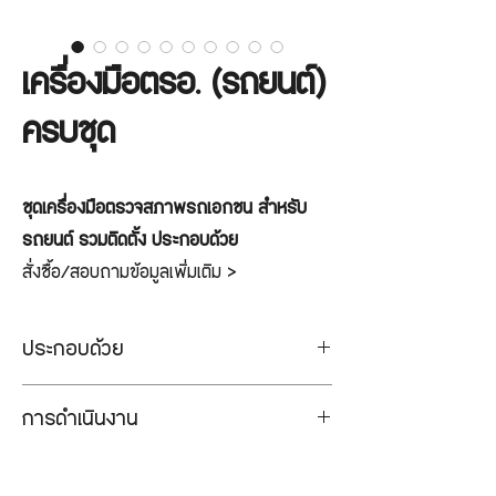
เครื่องมือตรอ. (รถยนต์)
ครบชุด
ชุดเครื่องมือตรวจสภาพรถเอกชน สำหรับ
รถยนต์ รวมติดตั้ง ประกอบด้วย
สั่งซื้อ/สอบถามข้อมูลเพิ่มเติม >
LINE:
@Sahavit
ประกอบด้วย
เครื่องทดสอบเบรค:
การดำเนินงาน
- เครื่องทดสอบประสิทธิภาพห้ามล้อ (Break
Tester)
1. ขั้นตอนการขอใบเสนอราคา
- เครื่องทดสอบศูนย์ล้อ (Sideslip Tester)