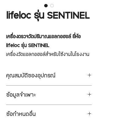
lifeloc รุ่น SENTINEL
เครื่องตรวจวัดปริมาณแอลกอฮอล์ ยี่ห้อ
lifeloc รุ่น SENTINEL
เครื่องวัดแอลกอฮอล์สำหรับใช้งานในโรงงาน
และอุตสาหกรรม ตัวเครื่องแบบติดอยู่กับที่
ออกแบบเพื่อใช้ในโรงงาน มีความแข็งแรง
คุณสมบัติของอุปกรณ์
ทนทาน และสามารถเชื่อมต่อกับประตูหมุน
การทำงานอย่างรวดเร็ว ตอบสนองแบบ
เครื่องสแกนนิ้ว หรือพัฒนาตามความต้องการ
ข้อมูลจำเพาะ
ทันทีเมื่อมีค่าลบ และภายในเวลาไม่เกิน 10
ของโรงงานนั้นๆ
วินาทีเมื่อมีค่าบวก สามารถทดสอบได้
สั่งซื้อ/สอบถามข้อมูลเพิ่มเติม >
ขนาด 8 นิ้ว x 13 นิ้ว (203 มม. x 330
ข้อกำหนดอื่น
มากกว่า 100 ครั้งภายใน 1 ชั่วโมง
LINE:@Sahavit
มม.)
ตัวเรือนทนทาน โครงสร้างอะลูมิเนียมชุบ
น้ำหนัก 4.75 ปอนด์ (2.15 กก.)
มีหนังสือแต่งตั้งตัวแทนจำหน่ายจากบริษัท
แข็ง ได้รับการออกแบบเพื่อป้องกันฝุ่นและ
การเก็บตัวอย่าง แบบอัตโนมัติพาสซีฟ
ผู้ผลิต