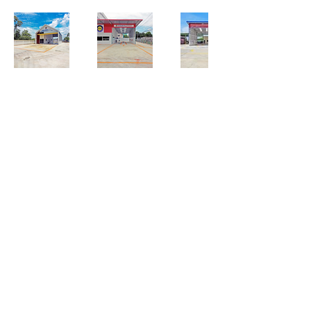
ติดต่อเรา
บริษัท สหวิทย์ ซัพพลาย แอนด์ เซอร์วิส จำกัด
เลขที่11/29-30 หมู่ที่8 ตำบลบางพูด
อำเภอปากเกร็ด จังหวัดนนทบุรี 11120
Tel :
02-964-3282
,
086-378-9252
Email :
sales@sahavit.com