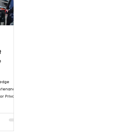
t
e
ntenance
or Private